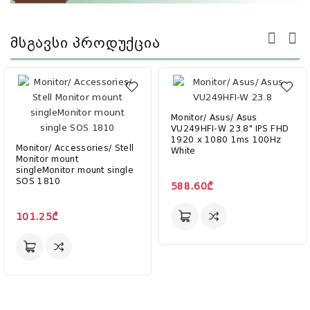
Მსგავსი Პროდუქცია
Monitor/ Asus/ Asus
VU249HFI-W 23.8" IPS FHD
1920 x 1080 1ms 100Hz
Monitor/ Accessories/ Stell
White
Monitor mount
singleMonitor mount single
SOS 1810
588.60₾
101.25₾