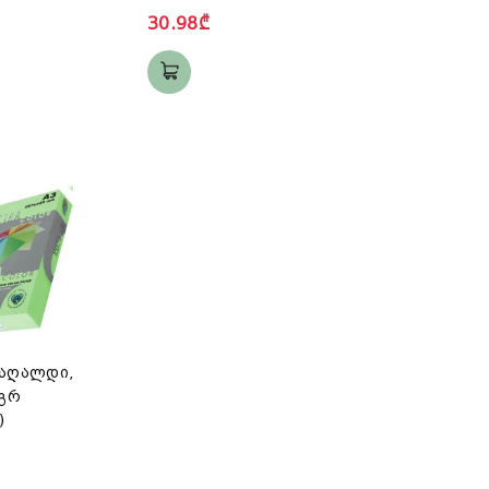
30.98₾
ქაღალდი,
0გრ
)