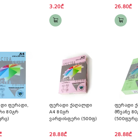
3.20₾
26.80₾
დი ფერადი,
ფერადი ქაღალდი
ფერადი 
რი 80გრ
A4 80გრ
მწვანე 8
ურც)
ვარდისფერი (500ფ)
(500ფურც
₾
28.88₾
28.88₾