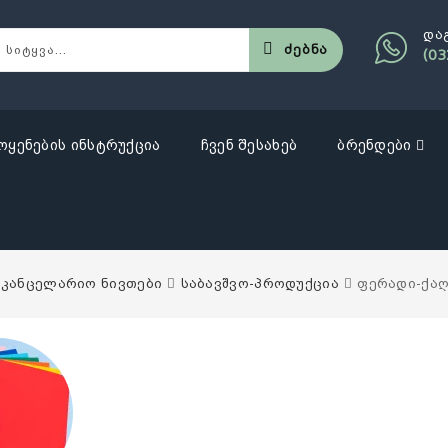
და
Ძებნა
(03
ოყენების ინსტრუქცია
ჩვენ შესახებ
ბრენდები
აკანცელარიო ნივთები
საბავშვო-პროდუქცია
ფერადი-ქა