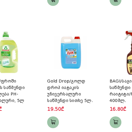
h/ფროში
Gold Drop/გოლდ
BAGI/ბაგი
ს საწმენდი
დროპ იატაკის
საწმენდი
ლება PH-
უნივერსალური
რაიტიტი/R
ალური, 5ლ
საწმენდი სითხე 5ლ.
400მლ.
₾
19.50₾
16.80₾