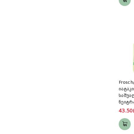
Frosc
იატაკი
საშუა
ნეიტრ
43.50