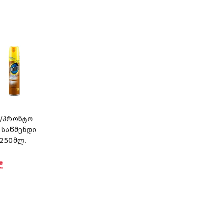
o/პრონტო
 საწმენდი
სპრეი 250მლ.
₾