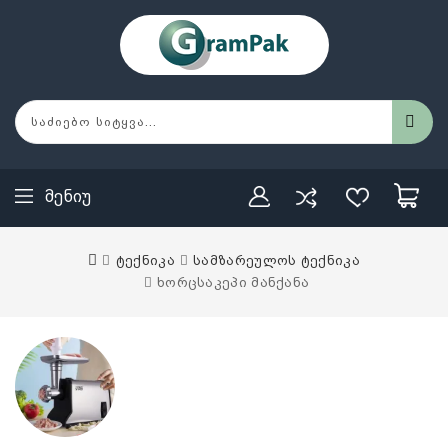
Მენიუ
ტექნიკა
სამზარეულოს ტექნიკა
ხორცსაკეპი მანქანა