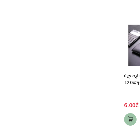
ბლოკნ
120ფუ
6.00₾