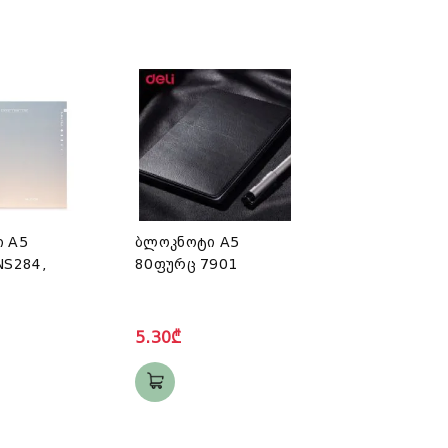
 A5
ბლოკნოტი A5
NS284,
80ფურც 7901
5.30₾