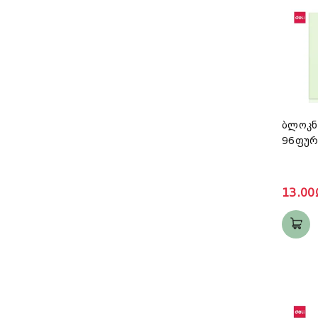
ბლოკნ
96ფურც
13.00