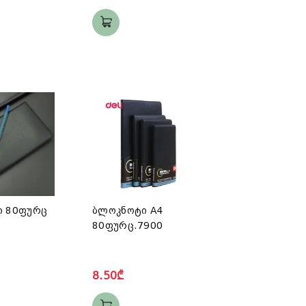
ი 80ფურც
ბლოკნოტი A4
80ფურც.7900
8.50₾