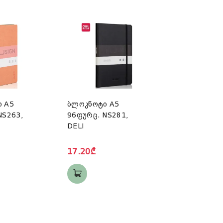
 A5
ბლოკნოტი A5
NS263,
96ფურც. NS281,
DELI
17.20₾