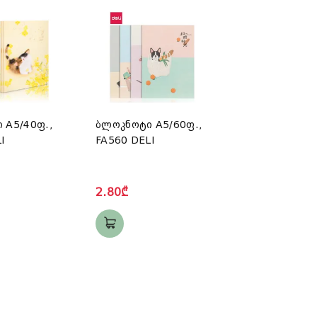
 A5/40ფ.,
ბლოკნოტი A5/60ფ.,
I
FA560 DELI
2.80₾