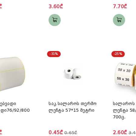
₾
3.60₾
7.70₾
-31%
-25%
ებვადი
საკ.სალაროს თერმო
სალაროს 
დი76/92/800
ლენტა 57*15 მეტრი
ლენტა 58/30მმ.
700ც.
₾
0.45₾
2.60₾
0.65₾
3.