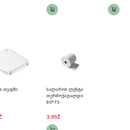
ს თეფში
სალაროს ლენტა
თერმოქაღალდი
80*75
₾
3.95₾