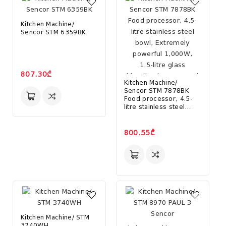
Kitchen Machine/
Sencor STM 6359BK
807.30₾
Kitchen Machine/
Sencor STM 7878BK
Food processor, 4.5-
litre stainless steel
bowl, Extremely
powerful 1,000W, 1.5-
litre glass blending jug,
800.55₾
8 speed levels, Pulse
funct
Kitchen Machine/ STM
3740WH