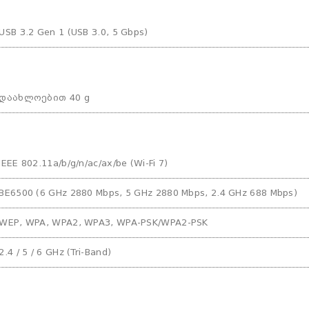
USB 3.2 Gen 1 (USB 3.0, 5 Gbps)
დაახლოებით 40 g
IEEE 802.11a/b/g/n/ac/ax/be (Wi‑Fi 7)
BE6500 (6 GHz 2880 Mbps, 5 GHz 2880 Mbps, 2.4 GHz 688 Mbps)
WEP, WPA, WPA2, WPA3, WPA‑PSK/WPA2‑PSK
2.4 / 5 / 6 GHz (Tri‑Band)