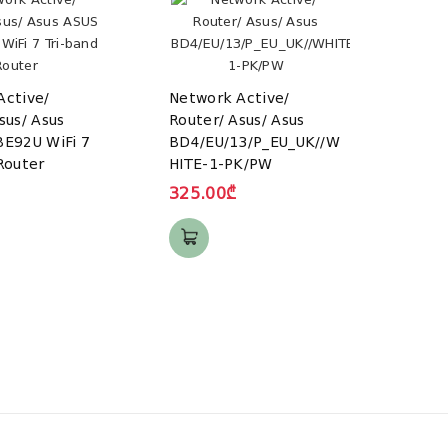
Active/
Network Active/
sus/ Asus
Router/ Asus/ Asus
Netw
BE92U WiFi 7
BD4/EU/13/P_EU_UK//W
Rout
Router
HITE-1-PK/PW
Rapt
tri-b
325.00₾
route
1784