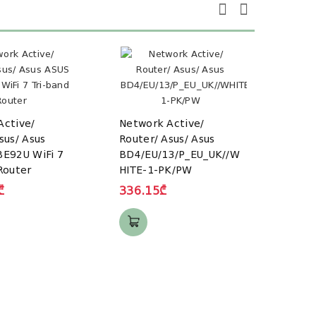
Active/
Network Active/
sus/ Asus
Router/ Asus/ Asus
Netw
BE92U WiFi 7
BD4/EU/13/P_EU_UK//W
Rout
Router
HITE-1-PK/PW
Rapt
tri-b
₾
336.15₾
route
1852