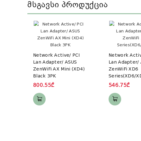
Მსგავსი Პროდუქცია
Network Active/ PCI
Network Activ
Lan Adapter/ ASUS
Lan Adapter/
ZenWiFi AX Mini (XD4)
ZenWiFi XD6
Black 3PK
Series(XD6/X
800.55₾
546.75₾