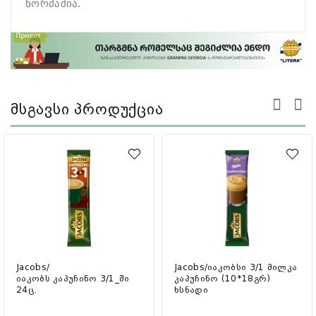
ნორმაშია.
Მსგავსი Პროდუქცია
Jacobs/
Jacobs/იაკობსი 3/1 მილკა
იაკობს კაპუჩინო 3/1_ში
კაპუჩინო (10*18გრ)
24ც.
ხსნადი