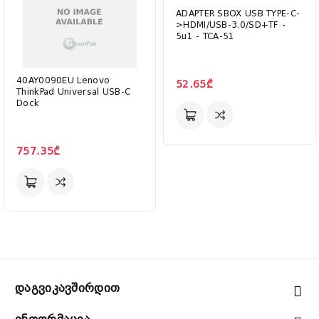
ADAPTER SBOX USB TYPE-C-
>HDMI/USB-3.0/SD+TF -
5u1 - TCA-51
40AY0090EU Lenovo
52.65₾
ThinkPad Universal USB-C
Dock
757.35₾
Დაგვიკავშირდით