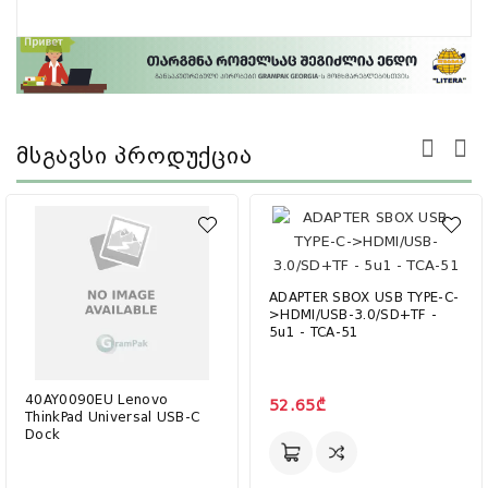
Მსგავსი Პროდუქცია
ADAPTER SBOX USB TYPE-C-
>HDMI/USB-3.0/SD+TF -
5u1 - TCA-51
40AY0090EU Lenovo
52.65₾
ThinkPad Universal USB-C
Dock