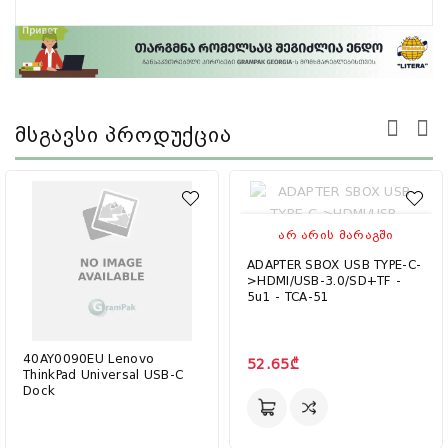
Მსგავსი Პროდუქცია
ᲐᲠ ᲐᲠᲘᲡ ᲛᲐᲠᲐᲒᲨᲘ
ADAPTER SBOX USB TYPE-C-
>HDMI/USB-3.0/SD+TF -
5u1 - TCA-51
40AY0090EU Lenovo
52.65₾
ThinkPad Universal USB-C
Dock