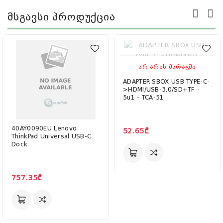
Მსგავსი Პროდუქცია
ᲐᲠ ᲐᲠᲘᲡ ᲛᲐᲠᲐᲒᲨᲘ
ADAPTER SBOX USB TYPE-C-
>HDMI/USB-3.0/SD+TF -
5u1 - TCA-51
40AY0090EU Lenovo
52.65₾
ThinkPad Universal USB-C
Dock
757.35₾