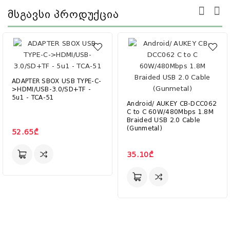
Მსგავსი Პროდუქცია
ADAPTER SBOX USB TYPE-C-
>HDMI/USB-3.0/SD+TF -
5u1 - TCA-51
Android/ AUKEY CB-DCC062
C to C 60W/480Mbps 1.8M
Braided USB 2.0 Cable
(Gunmetal)
52.65₾
35.10₾