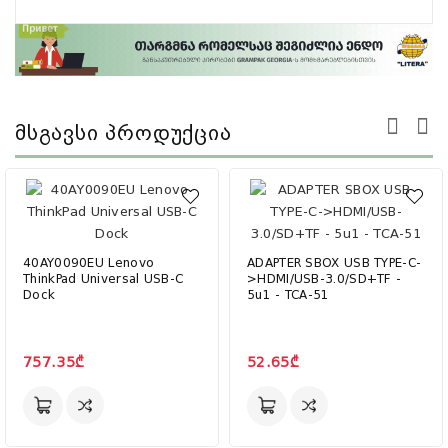
Მსგავსი Პროდუქცია
40AY0090EU Lenovo
ADAPTER SBOX USB TYPE-C-
ThinkPad Universal USB-C
>HDMI/USB-3.0/SD+TF -
Dock
5u1 - TCA-51
757.35₾
52.65₾