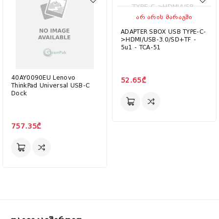
ᲐᲠ ᲐᲠᲘᲡ ᲛᲐᲠᲐᲒᲨᲘ
ADAPTER SBOX USB TYPE-C-
>HDMI/USB-3.0/SD+TF -
5u1 - TCA-51
40AY0090EU Lenovo
52.65₾
ThinkPad Universal USB-C
Dock
757.35₾