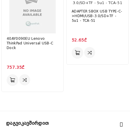
ADAPTER SBOX USB TYPE-C-
>HDMI/USB-3.0/SD+TF -
5u1 - TCA-51
40AY0090EU Lenovo
52.65₾
ThinkPad Universal USB-C
Dock
757.35₾
Დაგვიკავშირდით