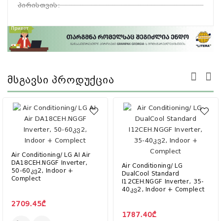
პირისთვის
:
Მსგავსი Პროდუქცია
Air Conditioning/ LG AI Air
DA18CEH.NGGF Inverter,
Air Conditioning/ LG
50-60კვ2, Indoor +
DualCool Standard
Complect
I12CEH.NGGF Inverter, 35-
40კვ2, Indoor + Complect
2709.45₾
1787.40₾