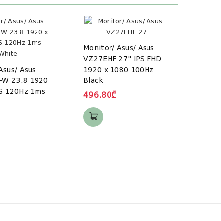
Monitor/ Asus/ Asus
Monit
VZ27EHF 27" IPS FHD
VG2
Asus/ Asus
1920 x 1080 100Hz
-W 23.8 1920
Black
PS 120Hz 1ms
496.80₾
695.