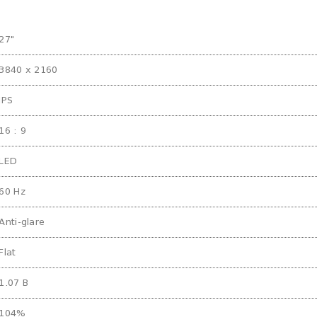
27"
3840 x 2160
IPS
16 : 9
LED
60 Hz
Anti-glare
Flat
1.07 B
104%