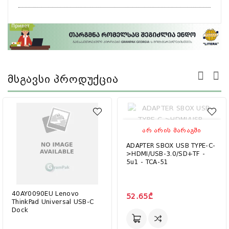
Მსგავსი Პროდუქცია
ᲐᲠ ᲐᲠᲘᲡ ᲛᲐᲠᲐᲒᲨᲘ
ADAPTER SBOX USB TYPE-C-
>HDMI/USB-3.0/SD+TF -
5u1 - TCA-51
40AY0090EU Lenovo
52.65₾
ThinkPad Universal USB-C
Dock