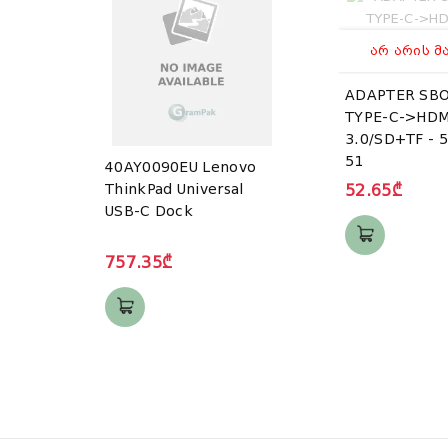
ᲐᲠ ᲐᲠᲘᲡ Მ
ADAPTER SBO
TYPE-C->HDM
3.0/SD+TF - 5
51
40AY0090EU Lenovo
ThinkPad Universal
52.65₾
USB-C Dock
757.35₾