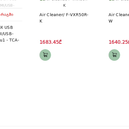
ᲐᲠᲐᲒᲨᲘ
Air Cleaner/ F-VXR50R-
Air Clean
K
W
X USB
I/USB-
u1 - TCA-
1683.45₾
1640.25