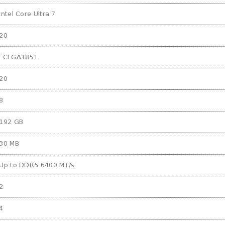
Intel Core Ultra 7
20
FCLGA1851
20
8
192 GB
30 MB
Up to DDR5 6400 MT/s
2
4