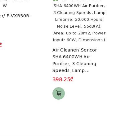
er/ F-VXR50R-
Air C
8400
₾
Air Cleaner/ Sencor
459.
SHA 6400WH Air
Purifier, 3 Cleaning
Speeds, Lamp
Lifetime: 20,000 Hours,
398.25₾
Noise Level: 55dB(A),
Area: up to 20m2,
Power Input: 60W,
Dimensions (