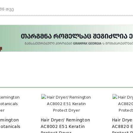
36 თვე
emington
Hair Dryer/ Remington
Hair Dry
otanicals
AC8002 E51 Keratin
AC8820 E
Protect Dryer
Protect 