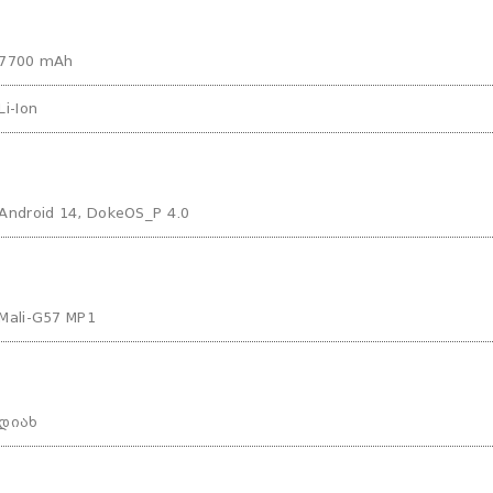
7700 mAh
Li-Ion
Android 14, DokeOS_P 4.0
Mali-G57 MP1
დიახ