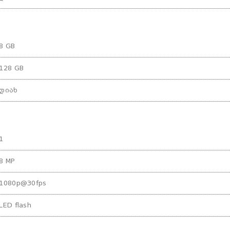
8 GB
128 GB
დიახ
1
8 MP
1080p@30fps
LED flash