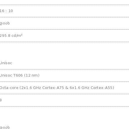
16 : 10
დიახ
295.8 cd/m²
Unisoc
Unisoc T606 (12 nm)
Octa-core (2x1.6 GHz Cortex-A75 & 6x1.6 GHz Cortex-A55)
8
დიახ