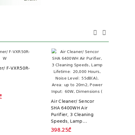
er/ F-VXR50R-
Air C
8400
₾
Air Cleaner/ Sencor
459.
SHA 6400WH Air
Purifier, 3 Cleaning
Speeds, Lamp
Lifetime: 20,000 Hours,
398.25₾
Noise Level: 55dB(A),