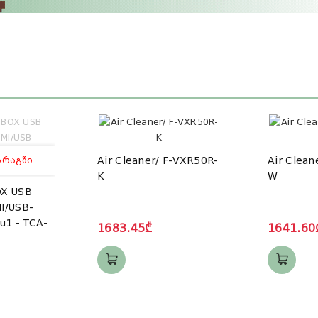
ᲐᲠᲐᲒᲨᲘ
Air Cleaner/ F-VXR50R-
Air Clean
K
W
X USB
I/USB-
u1 - TCA-
1683.45₾
1641.60