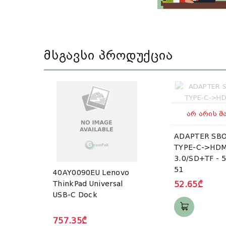
Მსგავსი Პროდუქცია
ᲐᲠ ᲐᲠᲘᲡ Მ
ADAPTER SBO
TYPE-C->HDM
3.0/SD+TF - 5
51
40AY0090EU Lenovo
ThinkPad Universal
52.65₾
USB-C Dock
757.35₾