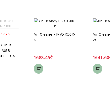
ᲐᲠᲐᲒᲨᲘ
Air Cleaner/ F-VXR50R-
Air Clean
K
W
X USB
I/USB-
u1 - TCA-
1683.45₾
1641.60