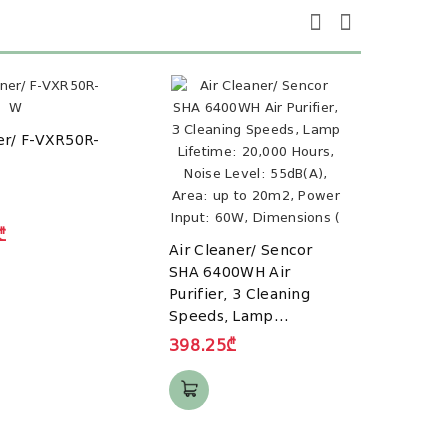
er/ F-VXR50R-
Air C
8400
₾
Air Cleaner/ Sencor
459.
SHA 6400WH Air
Purifier, 3 Cleaning
Speeds, Lamp
Lifetime: 20,000 Hours,
398.25₾
Noise Level: 55dB(A),
Area: up to 20m2,
Power Input: 60W,
Dimensions (