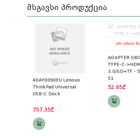
Მსგავსი Პროდუქცია
ᲐᲠ ᲐᲠᲘᲡ Მ
ADAPTER SBO
TYPE-C->HDM
3.0/SD+TF - 5
51
40AY0090EU Lenovo
ThinkPad Universal
52.65₾
USB-C Dock
757.35₾