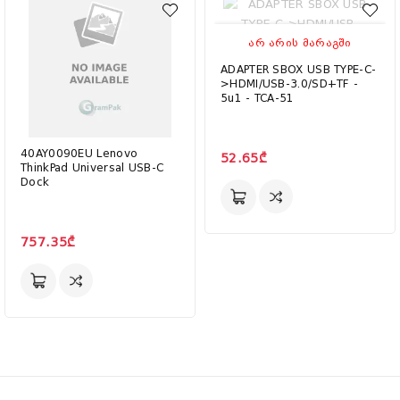
ᲐᲠ ᲐᲠᲘᲡ ᲛᲐᲠᲐᲒᲨᲘ
ADAPTER SBOX USB TYPE-C-
>HDMI/USB-3.0/SD+TF -
5u1 - TCA-51
40AY0090EU Lenovo
52.65₾
ThinkPad Universal USB-C
Dock
757.35₾