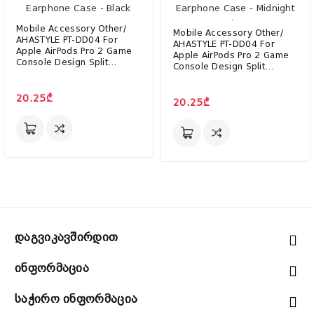
Mobile Accessory Other/
Mobile Accessory Other/
AHASTYLE PT-DD04 For
AHASTYLE PT-DD04 For
Apple AirPods Pro 2 Game
Apple AirPods Pro 2 Game
Console Design Split
Console Design Split
Silicone Protective Cover
Silicone Protective Cover
Earphone Case - Black
Earphone Case - Midnight
20.25₾
Blue
20.25₾
Დაგვიკავშირდით
Ინფორმაცია
Საჭირო Ინფორმაცია