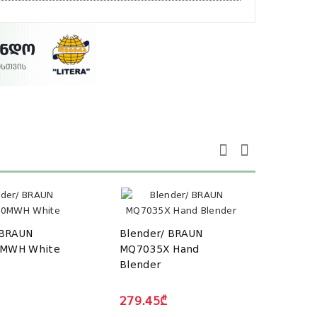
 BRAUN
Blender/ BRAUN
Blen
MWH White
MQ7035X Hand
MQ70
Blender
279.45₾
332.