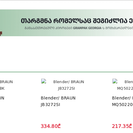
UN
Blender/ BRAUN
Blender/
JB3272SI
MQ50220
334.80₾
217.35₾