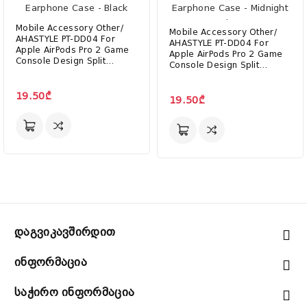
Mobile Accessory Other/
Mobile Accessory Other/
AHASTYLE PT-DD04 For
AHASTYLE PT-DD04 For
Apple AirPods Pro 2 Game
Apple AirPods Pro 2 Game
Console Design Split
Console Design Split
Silicone Protective Cover
Silicone Protective Cover
Earphone Case - Black
Earphone Case - Midnight
19.50₾
Blue
19.50₾
Დაგვიკავშირდით
Ინფორმაცია
Საჭირო Ინფორმაცია