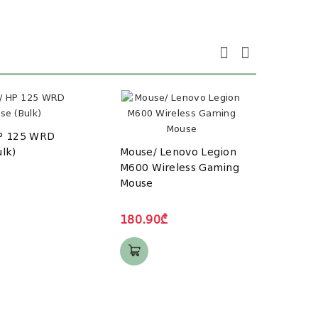
P 125 WRD
lk)
Mouse/ Lenovo Legion
Mous
M600 Wireless Gaming
Profe
Mouse
Rech
180.90₾
121.