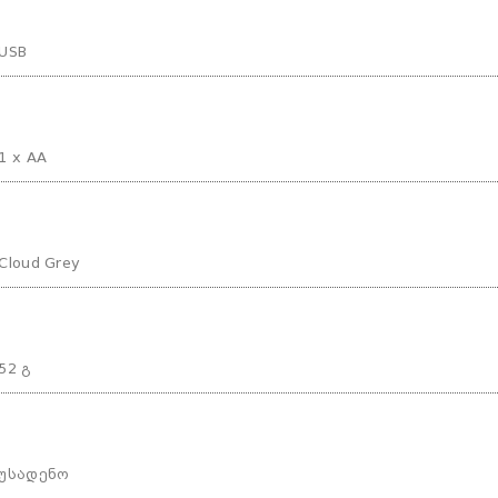
USB
1 x AA
Cloud Grey
52 გ
უსადენო