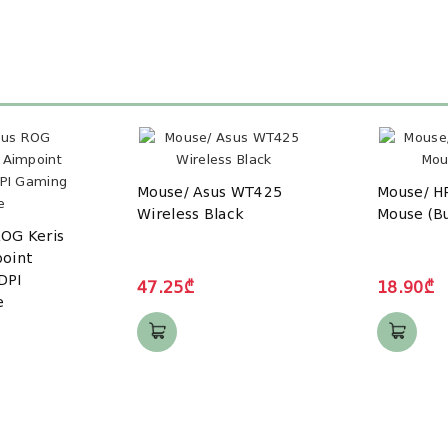
Mouse/ Asus WT425
Mouse/ H
Wireless Black
Mouse (Bu
ROG Keris
point
DPI
47.25₾
18.90₾
e