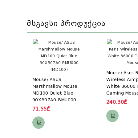
Მსგავსი Პროდუქცია
Mouse/ Asus 
Mouse/ ASUS
Wireless Aim
Marshmallow Mouse
White 36000 
MD100 Quiet Blue
Gaming Mous
90XB07A0-BMU000
240.30₾
(MD100)
71.55₾