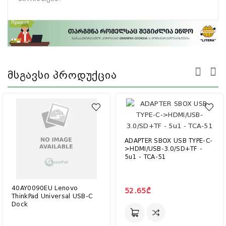
Მსგავსი Პროდუქცია
ADAPTER SBOX USB TYPE-C-
>HDMI/USB-3.0/SD+TF -
5u1 - TCA-51
40AY0090EU Lenovo
52.65₾
ThinkPad Universal USB-C
Dock