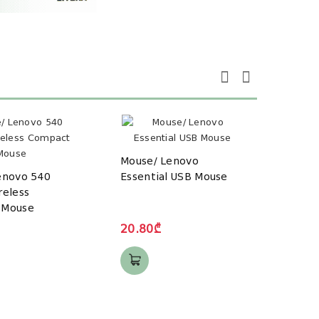
Mouse/ Lenovo
enovo 540
Essential USB Mouse
reless
Mous
 Mouse
LIGH
Gami
20.80₾
- USB
0058
76.7