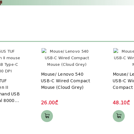
Mouse/ Lenovo 540
Mouse/ L
TUF
USB-C Wired Compact
USB-C Wi
n II
Mouse (Cloud Grey)
Compact
hand USB
al 8000
26.00₾
48.10₾