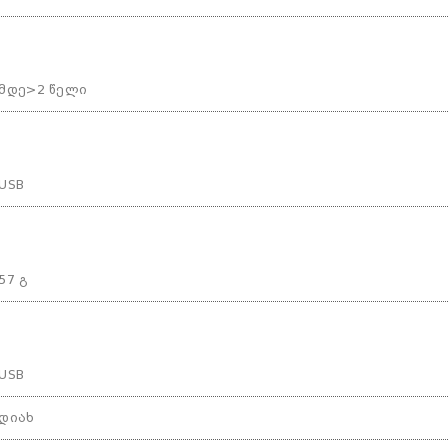
მდე>2 წელი
USB
57 გ
USB
დიახ