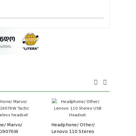
e/ Marvo/
Headphone/ Other/
Head
G9076W
Lenovo 110 Stereo
Lenov