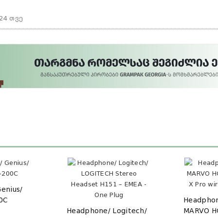
24 თვე
enius/
0C
Headphon
Headphone/ Logitech/
MARVO H