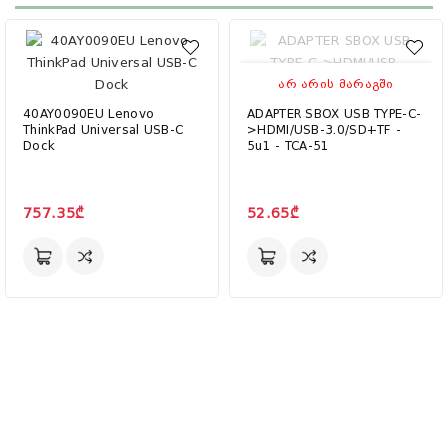
ᲐᲠ ᲐᲠᲘᲡ ᲛᲐᲠᲐᲒᲨᲘ
40AY0090EU Lenovo
ADAPTER SBOX USB TYPE-C-
ThinkPad Universal USB-C
>HDMI/USB-3.0/SD+TF -
Dock
5u1 - TCA-51
757.35₾
52.65₾