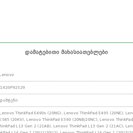
დამატებითი მახასიათებლები
Lenovo
GX20P92529
დამტენი
Lenovo ThinkPad E490s (20NG), Lenovo ThinkPad E495 (20NE), Len
E585 (20KV), Lenovo ThinkPad E590 (20NB/20NC), Lenovo ThinkPad
hinkPad L13 Gen 2 (21AB), Lenovo ThinkPad L13 Gen 2 (21AC), Le
nkPad L14 Gen 1 (20U1/20U2), Lenovo ThinkPad L14 Gen 1 (20U5/2