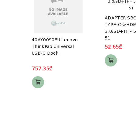
ADAPTER SBO
TYPE-C->HDM
3.0/SD+TF - 5
51
40AY0090EU Lenovo
ThinkPad Universal
52.65₾
USB-C Dock
757.35₾