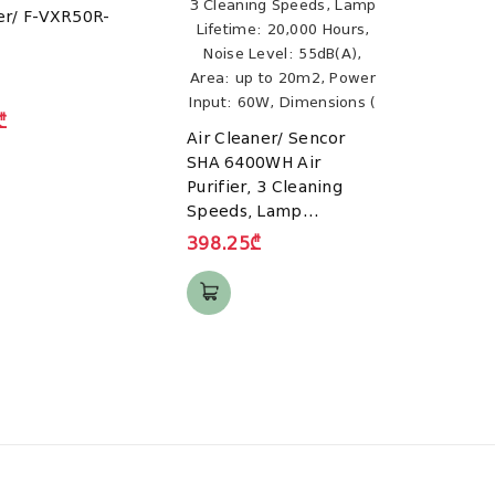
er/ F-VXR50R-
Air C
8400
₾
Air Cleaner/ Sencor
459.
SHA 6400WH Air
Purifier, 3 Cleaning
Speeds, Lamp
Lifetime: 20,000 Hours,
398.25₾
Noise Level: 55dB(A),
Area: up to 20m2,
Power Input: 60W,
Dimensions (