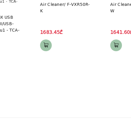
Air Cleaner/ F-VXR50R-
Air Clean
K
W
X USB
I/USB-
u1 - TCA-
1683.45₾
1641.60