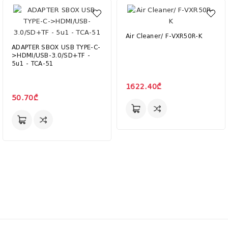
Air Cleaner/ F-VXR50R-K
ADAPTER SBOX USB TYPE-C-
>HDMI/USB-3.0/SD+TF -
5u1 - TCA-51
1622.40₾
50.70₾